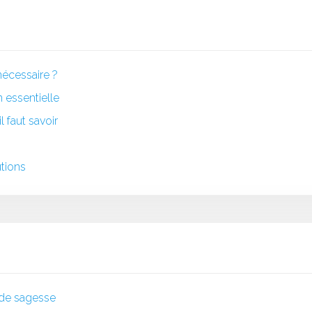
nécessaire ?
 essentielle
 faut savoir
utions
s de sagesse