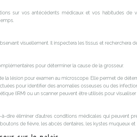
tions sur vos antécédents médicaux et vos habitudes de vi
temps.
observant visuellement. Il inspectera les tissus et recherchera
omplémentaires pour déterminer la cause de la grosseur.
e la lésion pour examen au microscope. Elle permet de détermi
ctuées pour identifier des anomalies osseuses ou des infectio
que (IRM) ou un scanner peuvent être utilisés pour visualiser 
est-à-dire éliminer d’autres conditions médicales qui peuvent 
es boutons de fièvre, les abcès dentaires, les kystes muqueux e