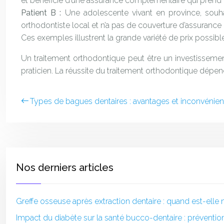
et bénéficie d’une assurance complémentaire qui prend en
Patient B :
Une adolescente vivant en province, souha
orthodontiste local et n’a pas de couverture d’assurance 
Ces exemples illustrent la grande variété de prix possi
Un traitement orthodontique peut être un investissement
praticien. La réussite du traitement orthodontique dépend
Types de bagues dentaires : avantages et inconvénien
Nos derniers articles
Greffe osseuse après extraction dentaire : quand est-elle 
Impact du diabète sur la santé bucco-dentaire : prévention