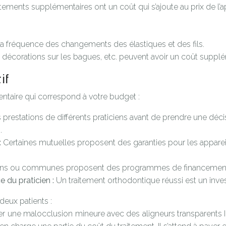
ments supplémentaires ont un coût qui s’ajoute au prix de l’ap
 la fréquence des changements des élastiques et des fils.
s décorations sur les bagues, etc. peuvent avoir un coût supplé
if
entaire qui correspond à votre budget :
s prestations de différents praticiens avant de prendre une dé
.
:
Certaines mutuelles proposent des garanties pour les appareils
ons ou communes proposent des programmes de financement ou 
e du praticien :
Un traitement orthodontique réussi est un inve
 deux patients :
iger une malocclusion mineure avec des aligneurs transparents I