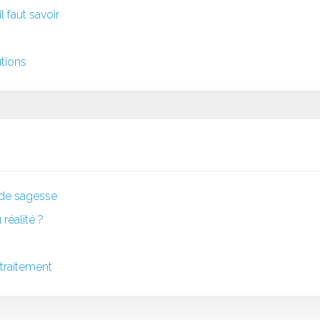
 faut savoir
utions
s de sagesse
réalité ?
traitement