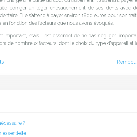
 charge une partie du coût du traitement. Il s’attend à payer 
ite corriger un léger chevauchement de ses dents avec des
dentaire. Elle s’attend à payer environ 1800 euros pour son trai
ble en fonction des facteurs que nous avons évoqués.
 important, mais il est essentiel de ne pas négliger l’impor
ra de nombreux facteurs, dont le choix du type d’appareil et la
ts
Rembours
nécessaire ?
 essentielle